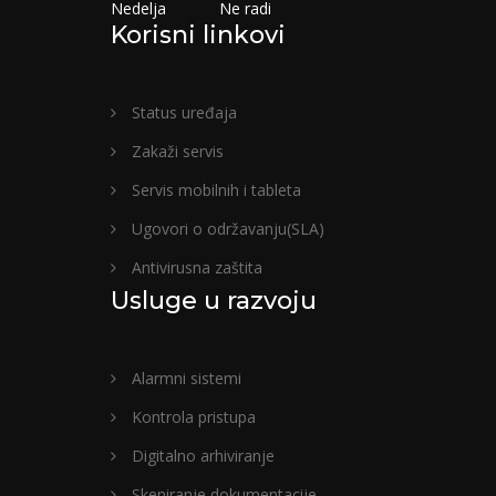
Nedelja Ne radi
Korisni linkovi
Status uređaja
Zakaži servis
Servis mobilnih i tableta
Ugovori o održavanju(SLA)
Antivirusna zaštita
Usluge u razvoju
Alarmni sistemi
Kontrola pristupa
Digitalno arhiviranje
Skeniranje dokumentacije