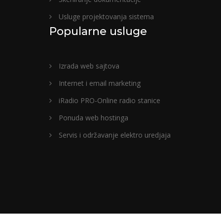
Usluge projektovanja sistema
Popularne usluge
Izrada web sajtova
Internet i email marketing
iRadio PRO-Online radio stanice
Ponuda web hostinga
Servis i održavanje elektro uredjaja