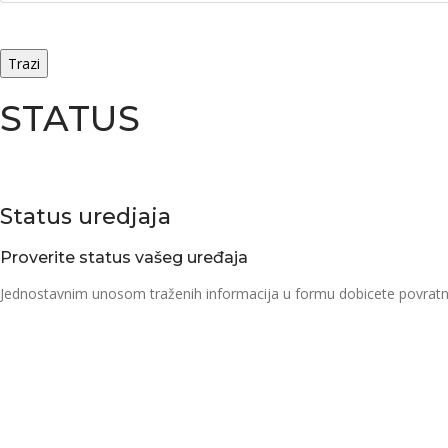
STATUS
Status uredjaja
Proverite status vašeg uređaja
Jednostavnim unosom traženih informacija u formu dobicete povratnu